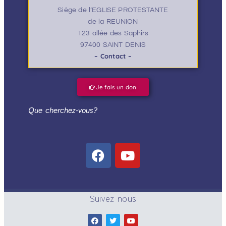
Siège de l’EGLISE PROTESTANTE
de la REUNION
123 allée des Saphirs
97400 SAINT DENIS
– Contact –
Je fais un don
Que cherchez-vous?
Suivez-nous