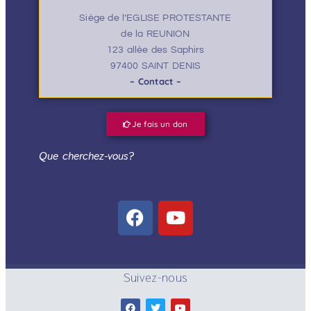
Siège de l’EGLISE PROTESTANTE
de la REUNION
123 allée des Saphirs
97400 SAINT DENIS
– Contact –
Je fais un don
Que cherchez-vous?
Suivez-nous