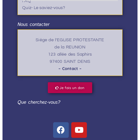
FAQ
Quiz- Le saviez-vous?
Nous contacter
Siège de l’EGLISE PROTESTANTE
de la REUNION
123 allée des Saphirs
97400 SAINT DENIS
– Contact –
Je fais un don
Que cherchez-vous?