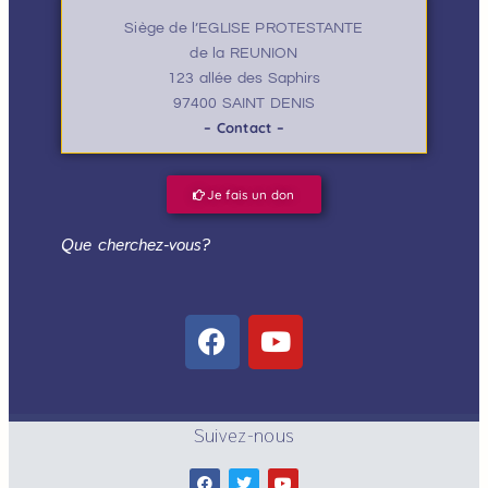
Siège de l’EGLISE PROTESTANTE
de la REUNION
123 allée des Saphirs
97400 SAINT DENIS
– Contact –
Je fais un don
Que cherchez-vous?
Suivez-nous