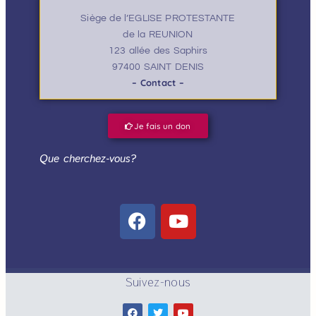
Siège de l’EGLISE PROTESTANTE
de la REUNION
123 allée des Saphirs
97400 SAINT DENIS
– Contact –
Je fais un don
Que cherchez-vous?
Suivez-nous