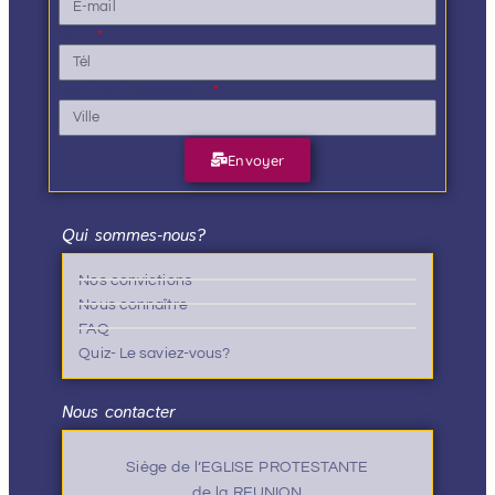
Tél.
Ville de résidence
Envoyer
Qui sommes-nous?
Nos convictions
Nous connaître
FAQ
Quiz- Le saviez-vous?
Nous contacter
Siège de l’EGLISE PROTESTANTE
de la REUNION