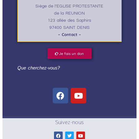
Siège de l’EGLISE PROTESTANTE
de la REUNION
123 allée des Saphirs
97400 SAINT DENIS
– Contact –
Je fais un don
Que cherchez-vous?
Suivez-nous