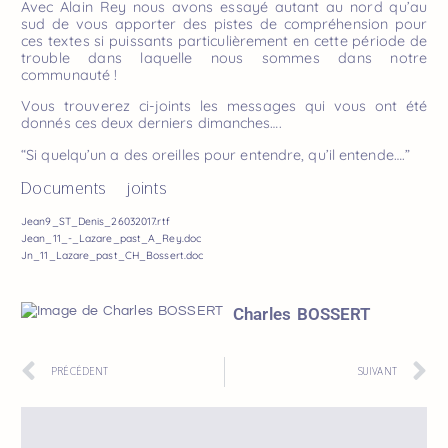
Avec Alain Rey nous avons essayé autant au nord qu’au
sud de vous apporter des pistes de compréhension pour
ces textes si puissants particulièrement en cette période de
trouble dans laquelle nous sommes dans notre
communauté !
Vous trouverez ci-joints les messages qui vous ont été
donnés ces deux derniers dimanches….
“Si quelqu’un a des oreilles pour entendre, qu’il entende….”
Documents joints
Jean9_ST_Denis_26032017.rtf
Jean_11_-_Lazare_past_A_Rey.doc
Jn_11_Lazare_past_CH_Bossert.doc
Charles BOSSERT
PRÉCÉDENT
SUIVANT