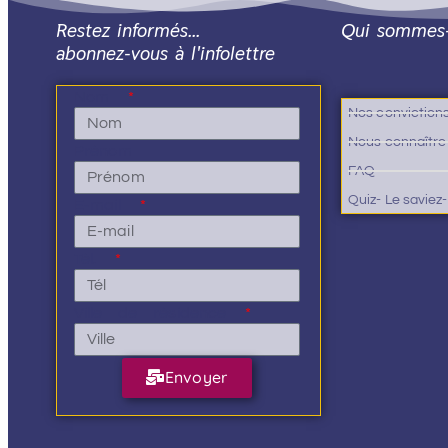
Restez informés…
Qui sommes
abonnez-vous à l'infolettre
Nom
Nos conviction
Nous connaître
Prénom
FAQ
Quiz- Le saviez
E-mail
Tél.
Ville de résidence
Envoyer