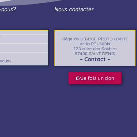
-nous?
Nous contacter
s
Siège de l’EGLISE PROTESTANTE
de la REUNION
123 allée des Saphirs
97400 SAINT DENIS
– Contact –
-vous?
Je fais un don