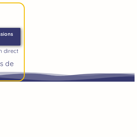
ssions
n direct
es de