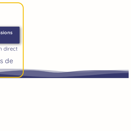
ssions
n direct
es de