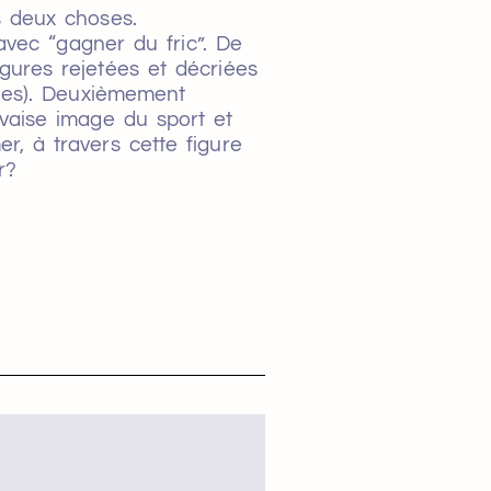
s deux choses.
avec “gagner du fric”. De
igures rejetées et décriées
ques). Deuxièmement
vaise image du sport et
r, à travers cette figure
r?