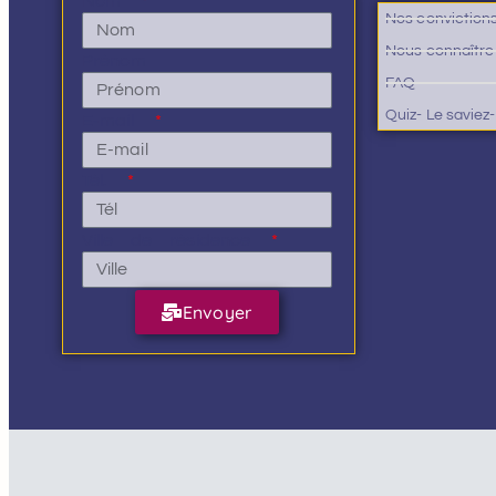
Nom
Nos conviction
Nous connaître
Prénom
FAQ
Quiz- Le saviez
E-mail
Tél.
Ville de résidence
Envoyer