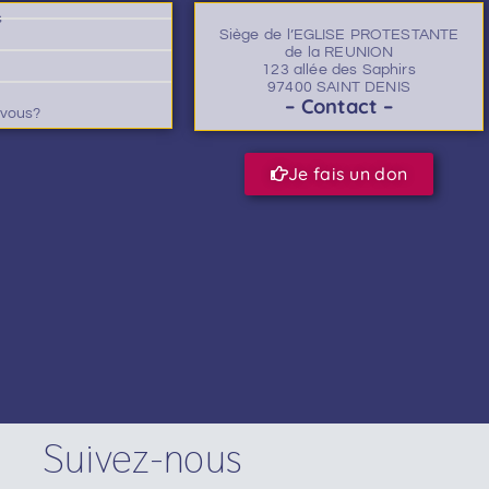
s
Siège de l’EGLISE PROTESTANTE
de la REUNION
123 allée des Saphirs
97400 SAINT DENIS
– Contact –
-vous?
Je fais un don
Suivez-nous