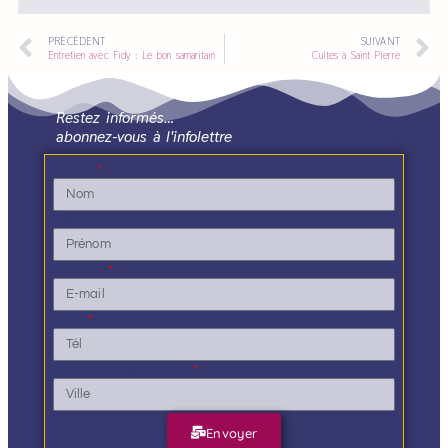
PRÉCÉDENT
SUIVANT
Entretien avec Fidy : Le bon samaritain
Cultes à Saint Pierre
Restez informés…
abonnez-vous à l'infolettre
Nom
Prénom
E-mail
Tél.
Ville de résidence
Envoyer