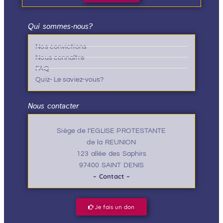
Qui sommes-nous?
Nos convictions
Nous connaître
FAQ
Quiz- Le saviez-vous?
Nous contacter
Siège de l’EGLISE PROTESTANTE
de la REUNION
123 allée des Saphirs
97400 SAINT DENIS
– Contact –
Je fais un don