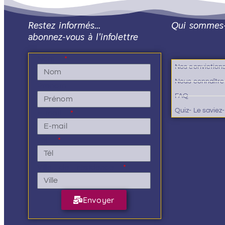
Restez informés…
Qui sommes
abonnez-vous à l'infolettre
Nom
Nos conviction
Nous connaître
Prénom
FAQ
Quiz- Le saviez
E-mail
Tél.
Ville de résidence
Envoyer