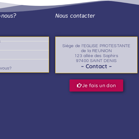
-nous?
Nous contacter
s
Siège de l’EGLISE PROTESTANTE
de la REUNION
123 allée des Saphirs
97400 SAINT DENIS
– Contact –
-vous?
Je fais un don