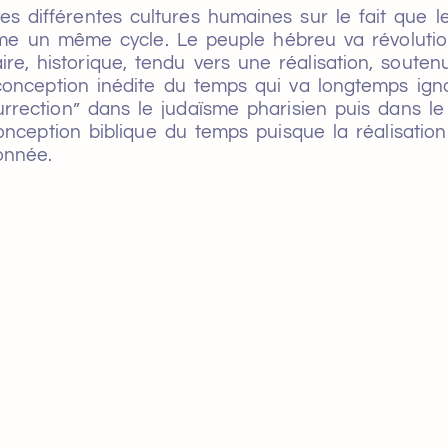
les différentes cultures humaines sur le fait que 
me un même cycle. Le peuple hébreu va révolutio
re, historique, tendu vers une réalisation, soute
 conception inédite du temps qui va longtemps igno
urrection” dans le judaïsme pharisien puis dans le 
conception biblique du temps puisque la réalisatio
onnée.