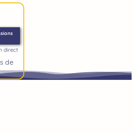
ssions
n direct
es de