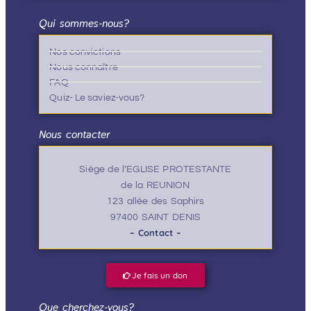
Qui sommes-nous?
Nos convictions
Nous connaître
FAQ
Quiz- Le saviez-vous?
Nous contacter
Siège de l’EGLISE PROTESTANTE
de la REUNION
123 allée des Saphirs
97400 SAINT DENIS
– Contact –
Je fais un don
Que cherchez-vous?