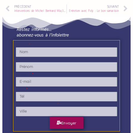
PRÉCÉDENT
SUIVANT
Interventions de Michel Bertrand Mai/Juin 2012
Entretien avec Fidy : Le bon samaritain
Restez informés…
abonnez-vous à l'infolettre
Nom
Prénom
E-mail
Tél.
Ville de résidence
Envoyer