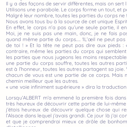
Il y a des façons de servir différentes, mais on ser
Utilisons une parabole. Le corps forme un tout, et pou
Malgré leur nombre, toutes les parties du corps ne 
Nous avons tous bu à la source de cet unique Esprit
En effet, le corps n’a pas qu’une seule partie, il en
Moi, je ne suis pas une main, donc, je ne fais pas 
quand même partie du corps….. 1L’œil ne peut pas d
de toi ! » Et la tête ne peut pas dire aux pieds :
contraire, même les parties du corps qui semblent l
les parties que nous jugeons les moins respectable
une partie du corps souffre, toutes les autres parti
est à l’honneur, toutes les autres partagent sa joie. 
chacun de vous est une partie de ce corps. Mais 
chemin meilleur que les autres.
« une voie infiniment supérieure » dira la traducti
Lorsqu’ALBERT m’a emmené la première fois dans s
très heureux de découvrir cette partie de lui-même q
j’étais heureux de découvrir quelque chose qui re
l’Alsace dans lequel j’avais grandi. Ce jour là j’ai 
et que je comprendrai mieux ce drôle de bonhomme