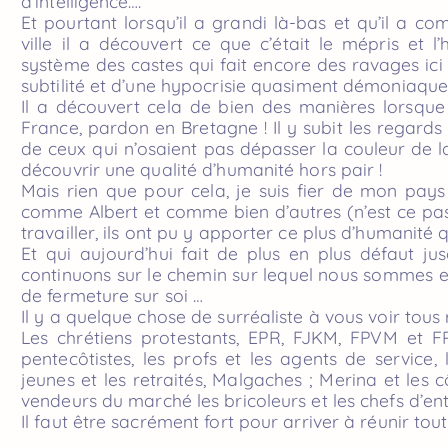
d’intelligence….
Et pourtant lorsqu’il a grandi là-bas et qu’il a c
ville il a découvert ce que c’était le mépris et 
système des castes qui fait encore des ravages ici
subtilité et d’une hypocrisie quasiment démoniaque
Il a découvert cela de bien des manières lorsque
France, pardon en Bretagne ! Il y subit les regards
de ceux qui n’osaient pas dépasser la couleur de l
découvrir une qualité d’humanité hors pair !
Mais rien que pour cela, je suis fier de mon pa
comme Albert et comme bien d’autres (n’est ce pas D
travailler, ils ont pu y apporter ce plus d’humanit
Et qui aujourd’hui fait de plus en plus défaut jus
continuons sur le chemin sur lequel nous sommes e
de fermeture sur soi …
Il y a quelque chose de surréaliste à vous voir tous r
Les chrétiens protestants, EPR, FJKM, FPVM et F
pentecôtistes, les profs et les agents de service, l
jeunes et les retraités, Malgaches ; Merina et les côt
vendeurs du marché les bricoleurs et les chefs d’en
Il faut être sacrément fort pour arriver à réunir to