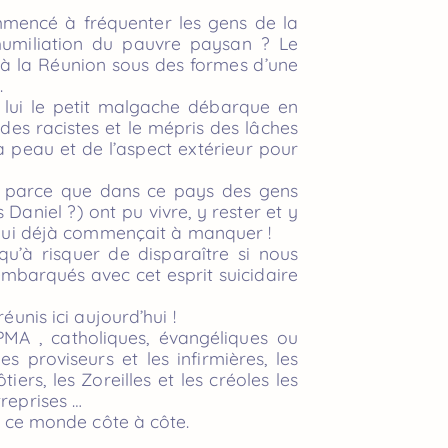
ommencé à fréquenter les gens de la
l’humiliation du pauvre paysan ? Le
 à la Réunion sous des formes d’une
.
 lui le petit malgache débarque en
 des racistes et le mépris des lâches
a peau et de l’aspect extérieur pour
ys parce que dans ce pays des gens
aniel ?) ont pu vivre, y rester et y
é qui déjà commençait à manquer !
qu’à risquer de disparaître si nous
mbarqués avec cet esprit suicidaire
éunis ici aujourd’hui !
PMA , catholiques, évangéliques ou
es proviseurs et les infirmières, les
iers, les Zoreilles et les créoles les
treprises …
ut ce monde côte à côte.