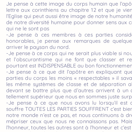
Je pense à cette image du corps humain que l’apô
lettre aux corinthiens au chapitre 12 et que je vie
l’Eglise qui peut aussi être image de notre humanité
de notre diversité humaine pour donner sens aux cr
qui ne le sont pas
-Je pense à ces membres à ces parties consi
honorables, je pense aux remarques de quelques 
arriver le paysan du nord.
-Je pense à ce corps qui ne serait plus viable si nou
et l’obscurantisme qui ne font que classer et rej
pourtant est INDISPENSABLE au bon fonctionnemen
-Je pense à ce que dit l’apôtre en expliquant q
parties du corps les moins « respectables » il savait
les même systèmes de classe et de séparation all
devant se battre plus que d’autres arrivent à un
tellement supérieur que nous en sommes juste surpr
-Je pense à ce que nous avons lu lorsqu’il est 
souffre TOUTES LES PARTIES SOUFFRENT c’est bien
notre monde n’est ce pas, et nous continuons à d
mépriser ceux que nous ne connaissons pas. Mais i
l’honneur, toutes les autres sont à l’honneur et c’es