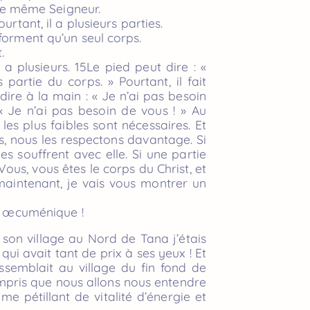
t le même Seigneur.
rtant, il a plusieurs parties.
forment qu’un seul corps.
.
 a plusieurs. 15Le pied peut dire : «
partie du corps. » Pourtant, il fait
ire à la main : « Je n’ai pas besoin
 « Je n’ai pas besoin de vous ! » Au
es plus faibles sont nécessaires. Et
s, nous les respectons davantage. Si
es souffrent avec elle. Si une partie
Vous, vous êtes le corps du Christ, et
maintenant, je vais vous montrer un
on œcuménique !
on village au Nord de Tana j’étais
ui avait tant de prix à ses yeux ! Et
ssemblait au village du fin fond de
compris que nous allons nous entendre
 pétillant de vitalité d’énergie et