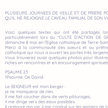
PLUSIEURS JOURNEES DE VEILLE ET DE PRIERE
QU’IL NE REJOIGNE LE CAVEAU FAMILIAL DE SON 
Voici quelques textes qui ont été partagés lo
particulièrement lors du “CULTE D’ACTION DE GR
dimanche 8 mai en l’Eglise catholique de Terre-Sain
Merci à la communauté des soeurs et au prêtr
catholique qui nous a ouvert les portes très largeme
Vous trouverez aussi quelques photos pour illustrer
riches en rencontres et en encouragement spirituels
PSAUME 23
1Psaume. De David.
Le SEIGNEUR est mon berger :
je ne manquerai de rien.
Il me fait coucher dans de verts pâturages,
il me dirige vers des eaux paisibles.
Il restaure ma vie, il me conduit sur les sentiers de la