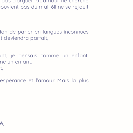
fle pas d’orgueil. 5L’amour ne cherche
souvient pas du mal. 6Il ne se réjouit
 don de parler en langues inconnues
t deviendra parfait,
ant, je pensais comme un enfant.
me un enfant.
t,
’espérance et l’amour. Mais la plus
é,