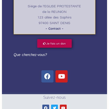
Siège de l’EGLISE PROTESTANTE
de la REUNION
123 allée des Saphirs
97400 SAINT DENIS
– Contact –
Je fais un don
Que cherchez-vous?
Suivez-nous